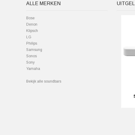
ALLE MERKEN
UITGEL
Bose
Denon
Klipsch
LG
Philips
Samsung
Sonos
Sony
Yamaha
Bekijk alle soundbars