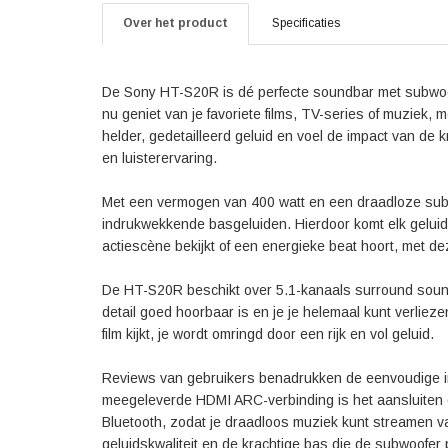
Over het product
Specificaties
De Sony HT-S20R is dé perfecte soundbar met subwoofe
nu geniet van je favoriete films, TV-series of muziek,
helder, gedetailleerd geluid en voel de impact van de k
en luisterervaring.
Met een vermogen van 400 watt en een draadloze subw
indrukwekkende basgeluiden. Hierdoor komt elk geluid t
actiescène bekijkt of een energieke beat hoort, met de
De HT-S20R beschikt over 5.1-kanaals surround sound, 
detail goed hoorbaar is en je je helemaal kunt verlieze
film kijkt, je wordt omringd door een rijk en vol geluid.
Reviews van gebruikers benadrukken de eenvoudige i
meegeleverde HDMI ARC-verbinding is het aansluiten o
Bluetooth, zodat je draadloos muziek kunt streamen va
geluidskwaliteit en de krachtige bas die de subwoofer 