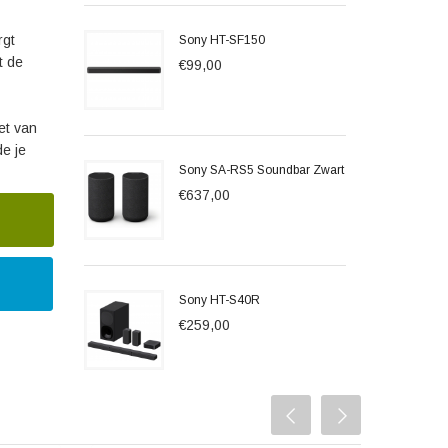
rgt
Sony HT-SF150
t de
€99,00
et van
de je
Sony SA-RS5 Soundbar Zwart
€637,00
Sony HT-S40R
€259,00