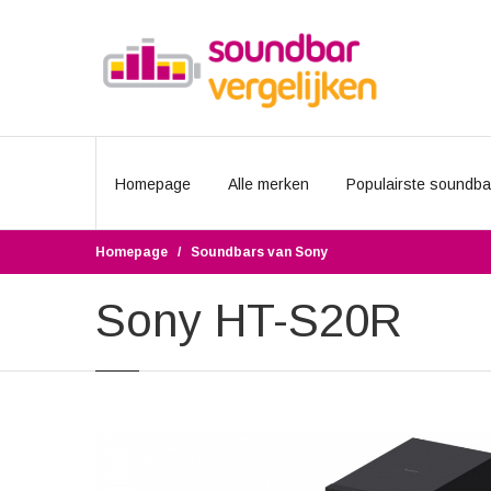
Homepage
Alle merken
Populairste soundba
Homepage
Soundbars van Sony
Sony HT-S20R