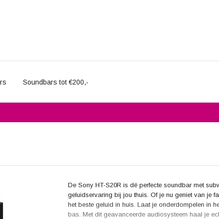
rs
Soundbars tot €200,-
De Sony HT-S20R is dé perfecte soundbar met subw
geluidservaring bij jou thuis. Of je nu geniet van je 
het beste geluid in huis. Laat je onderdompelen in h
bas. Met dit geavanceerde audiosysteem haal je echt a