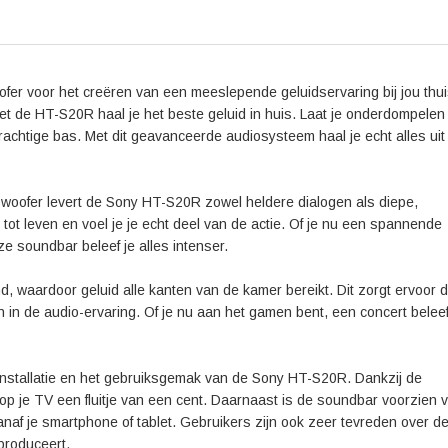
een nieuwe dimensie van geluid.
r voor het creëren van een meeslepende geluidservaring bij jou thuis
 met de HT-S20R haal je het beste geluid in huis. Laat je onderdompelen 
rachtige bas. Met dit geavanceerde audiosysteem haal je echt alles uit j
oofer levert de Sony HT-S20R zowel heldere dialogen als diepe,
ot leven en voel je je echt deel van de actie. Of je nu een spannende
ze soundbar beleef je alles intenser.
waardoor geluid alle kanten van de kamer bereikt. Dit zorgt ervoor d
n in de audio-ervaring. Of je nu aan het gamen bent, een concert beleef
nstallatie en het gebruiksgemak van de Sony HT-S20R. Dankzij de
p je TV een fluitje van een cent. Daarnaast is de soundbar voorzien 
naf je smartphone of tablet. Gebruikers zijn ook zeer tevreden over d
produceert.