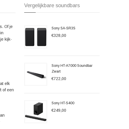
Vergelijkbare soundbars
. Of je
Sony SA-SR3S
in
€328,00
e kijk-
Sony HT-A7000 Soundbar
Zwart
€722,00
at elk
t of een
Sony HT-S400
€249,00
van
e