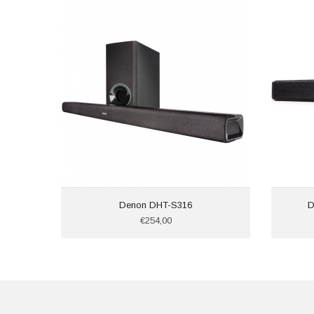
Denon DHT-S316
D
€254,00