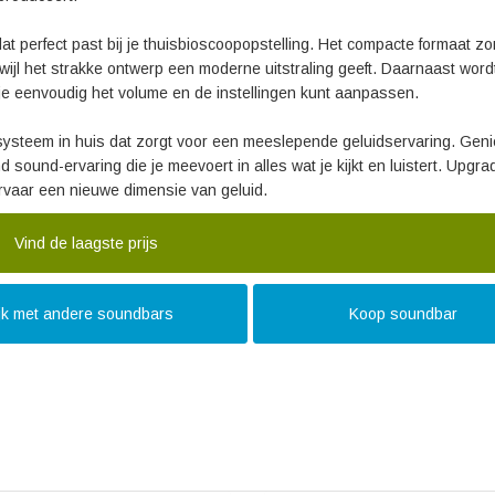
t perfect past bij je thuisbioscoopopstelling. Het compacte formaat zo
rwijl het strakke ontwerp een moderne uitstraling geeft. Daarnaast word
e eenvoudig het volume en de instellingen kunt aanpassen.
steem in huis dat zorgt voor een meeslepende geluidservaring. Geni
ound-ervaring die je meevoert in alles wat je kijkt en luistert. Upgra
vaar een nieuwe dimensie van geluid.
Vind de laagste prijs
ijk met andere soundbars
Koop soundbar