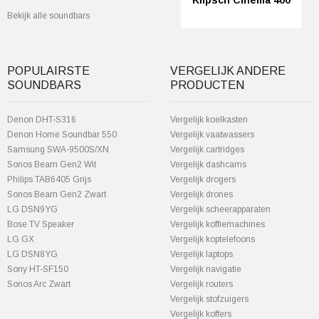
Klipsch Cinema 400
Bekijk alle soundbars
POPULAIRSTE
VERGELIJK ANDERE
SOUNDBARS
PRODUCTEN
Denon DHT-S316
Vergelijk koelkasten
Denon Home Soundbar 550
Vergelijk vaatwassers
Samsung SWA-9500S/XN
Vergelijk cartridges
Sonos Beam Gen2 Wit
Vergelijk dashcams
Philips TAB6405 Grijs
Vergelijk drogers
Sonos Beam Gen2 Zwart
Vergelijk drones
LG DSN9YG
Vergelijk scheerapparaten
Bose TV Speaker
Vergelijk koffiemachines
LG GX
Vergelijk koptelefoons
LG DSN8YG
Vergelijk laptops
Sony HT-SF150
Vergelijk navigatie
Sonos Arc Zwart
Vergelijk routers
Vergelijk stofzuigers
Vergelijk koffers