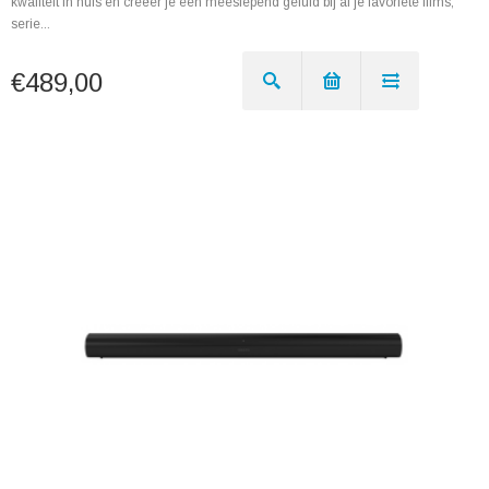
kwaliteit in huis en creëer je een meeslepend geluid bij al je favoriete films,
serie...
€489,00