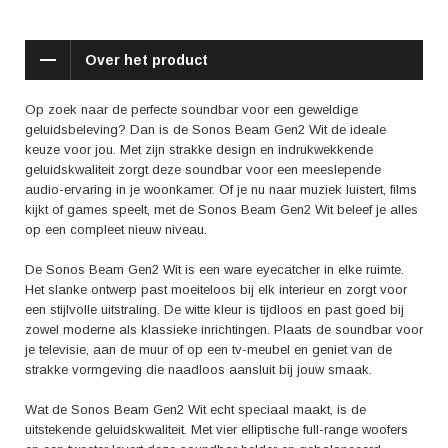
via Bluetooth kun je eenvoudig je smartphone, tablet of computer
verbinden en je eigen afspeellijsten, podcasts of films afspelen.
Daarnaast is de soundbar compatibel met spraakassistenten zoals
Over het product
Google Assistent en Amazon Alexa. Bedien je soundbar met je stem en
pas het volume aan, kies een ander nummer of speel je favoriete
podcast af, allemaal zonder op te staan van de bank.
Op zoek naar de perfecte soundbar voor een geweldige
geluidsbeleving? Dan is de Sonos Beam Gen2 Wit de ideale
Wat zeggen anderen over de Sonos Beam Gen2 Wit? In reviews wordt
keuze voor jou. Met zijn strakke design en indrukwekkende
vaak het gebruiksgemak en de veelzijdigheid van de soundbar
geluidskwaliteit zorgt deze soundbar voor een meeslepende
benadrukt. Ook wordt de eenvoudige installatie en de verbetering van
audio-ervaring in je woonkamer. Of je nu naar muziek luistert, films
het geluidssysteem in de woonkamer vaak genoemd als positieve
kijkt of games speelt, met de Sonos Beam Gen2 Wit beleef je alles
aspecten. Gebruikers zijn enthousiast over de rijke geluidskwaliteit en de
op een compleet nieuw niveau.
mogelijkheid om een multiroomsysteem op te zetten met andere Sonos-
speakers.
De Sonos Beam Gen2 Wit is een ware eyecatcher in elke ruimte.
Het slanke ontwerp past moeiteloos bij elk interieur en zorgt voor
Kortom, de Sonos Beam Gen2 Wit is de ultieme soundbar voor een
een stijlvolle uitstraling. De witte kleur is tijdloos en past goed bij
meeslepende geluidsbeleving in je woonkamer. Met zijn strakke design,
zowel moderne als klassieke inrichtingen. Plaats de soundbar voor
uitmuntende geluidskwaliteit en draadloze mogelijkheden is deze
je televisie, aan de muur of op een tv-meubel en geniet van de
soundbar een echte aanwinst voor iedere muziekliefhebber,
strakke vormgeving die naadloos aansluit bij jouw smaak.
filmliefhebber of gamer. Ervaar zelf de kracht van de Sonos Beam Gen2
Wit en dompel jezelf onder in een wereld van hoogwaardig geluid.
Wat de Sonos Beam Gen2 Wit echt speciaal maakt, is de
uitstekende geluidskwaliteit. Met vier elliptische full-range woofers