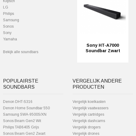
Klipsch
LG
Philips
Samsung
Sonos
Sony
Yamaha
Sony HT-A7000
Soundbar Zwart
Bekijk alle soundbars
POPULAIRSTE
VERGELIJK ANDERE
SOUNDBARS
PRODUCTEN
Denon DHT-S316
Vergelijk koelkasten
Denon Home Soundbar 550
Vergelijk vaatwassers
Samsung SWA-9500S/XN
Vergelijk cartridges
Sonos Beam Gen2 Wit
Vergelijk dashcams
Philips TAB6405 Grijs
Vergelijk drogers
Sonos Beam Gen2 Zwart
Vergelijk drones