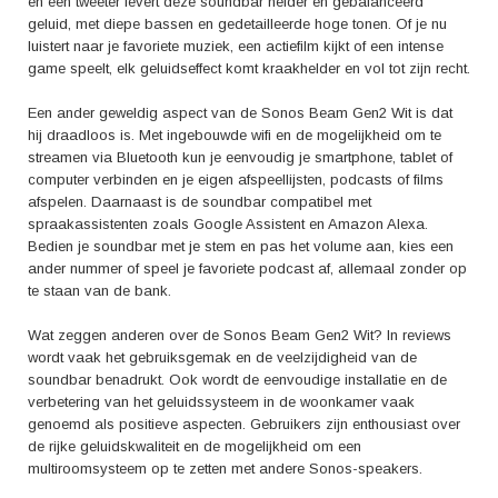
en een tweeter levert deze soundbar helder en gebalanceerd
geluid, met diepe bassen en gedetailleerde hoge tonen. Of je nu
luistert naar je favoriete muziek, een actiefilm kijkt of een intense
game speelt, elk geluidseffect komt kraakhelder en vol tot zijn recht.
Een ander geweldig aspect van de Sonos Beam Gen2 Wit is dat
hij draadloos is. Met ingebouwde wifi en de mogelijkheid om te
streamen via Bluetooth kun je eenvoudig je smartphone, tablet of
computer verbinden en je eigen afspeellijsten, podcasts of films
afspelen. Daarnaast is de soundbar compatibel met
spraakassistenten zoals Google Assistent en Amazon Alexa.
Bedien je soundbar met je stem en pas het volume aan, kies een
ander nummer of speel je favoriete podcast af, allemaal zonder op
te staan van de bank.
Wat zeggen anderen over de Sonos Beam Gen2 Wit? In reviews
wordt vaak het gebruiksgemak en de veelzijdigheid van de
soundbar benadrukt. Ook wordt de eenvoudige installatie en de
verbetering van het geluidssysteem in de woonkamer vaak
genoemd als positieve aspecten. Gebruikers zijn enthousiast over
de rijke geluidskwaliteit en de mogelijkheid om een
multiroomsysteem op te zetten met andere Sonos-speakers.