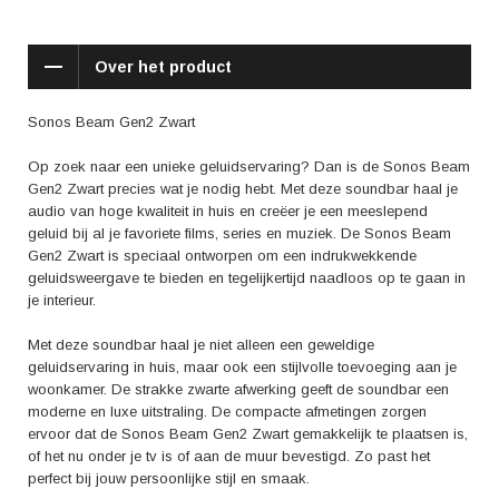
over de soundbar en kun je eenvoudig de instellingen aanpassen naar
jouw wensen.
Over het product
De positieve reviews over de Sonos Beam Gen2 Zwart benadrukken
vooral het heldere geluid en de diepe basweergave. Gebruikers zijn erg
tevreden over de geluidskwaliteit van deze soundbar en benoemen hoe
Sonos Beam Gen2 Zwart
het lijkt alsof ze in een bioscoop zitten. Daarnaast wordt de eenvoudige
installatie en het gebruiksgemak vaak genoemd. Geen gedoe met
Op zoek naar een unieke geluidservaring? Dan is de Sonos Beam
ingewikkelde instellingen, maar gewoon direct genieten van
Gen2 Zwart precies wat je nodig hebt. Met deze soundbar haal je
hoogwaardig geluid.
audio van hoge kwaliteit in huis en creëer je een meeslepend
geluid bij al je favoriete films, series en muziek. De Sonos Beam
Haal het maximale uit je kijk- en luisterervaring met de Sonos Beam
Gen2 Zwart is speciaal ontworpen om een indrukwekkende
Gen2 Zwart. Of je nu een film kijkt, een concert beluistert of gewoon
geluidsweergave te bieden en tegelijkertijd naadloos op te gaan in
geniet van je favoriete muziek, deze soundbar creëert een meeslepende
je interieur.
geluidservaring die je keer op keer zal verbazen. Ervaar de rijkdom van
geluid en voel je alsof je midden in de actie zit. Met de Sonos Beam
Met deze soundbar haal je niet alleen een geweldige
Gen2 Zwart wordt entertainment een ware beleving.
geluidservaring in huis, maar ook een stijlvolle toevoeging aan je
woonkamer. De strakke zwarte afwerking geeft de soundbar een
Let op: De prijs van het product kan variëren. Raadpleeg de website
moderne en luxe uitstraling. De compacte afmetingen zorgen
voor de actuele prijsinformatie.
ervoor dat de Sonos Beam Gen2 Zwart gemakkelijk te plaatsen is,
of het nu onder je tv is of aan de muur bevestigd. Zo past het
perfect bij jouw persoonlijke stijl en smaak.