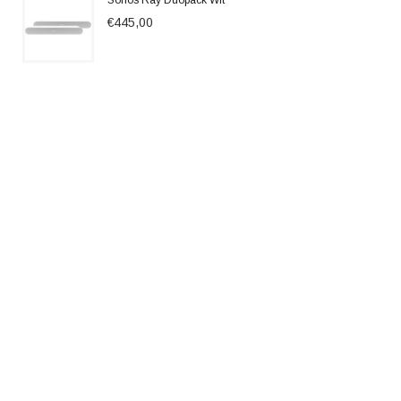
Sonos Ray Duopack Wit
€445,00
Denon DHT-S316