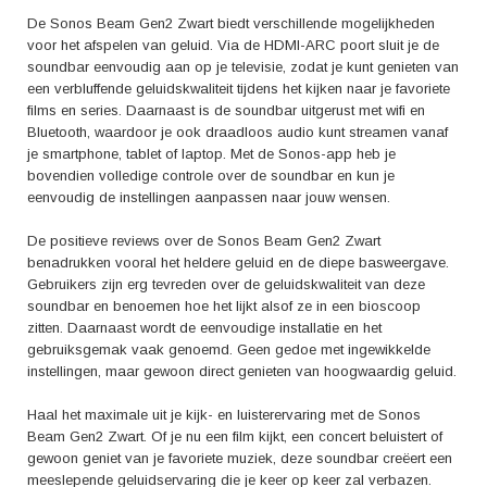
De Sonos Beam Gen2 Zwart biedt verschillende mogelijkheden
voor het afspelen van geluid. Via de HDMI-ARC poort sluit je de
soundbar eenvoudig aan op je televisie, zodat je kunt genieten van
een verbluffende geluidskwaliteit tijdens het kijken naar je favoriete
films en series. Daarnaast is de soundbar uitgerust met wifi en
Bluetooth, waardoor je ook draadloos audio kunt streamen vanaf
je smartphone, tablet of laptop. Met de Sonos-app heb je
bovendien volledige controle over de soundbar en kun je
eenvoudig de instellingen aanpassen naar jouw wensen.
De positieve reviews over de Sonos Beam Gen2 Zwart
benadrukken vooral het heldere geluid en de diepe basweergave.
Gebruikers zijn erg tevreden over de geluidskwaliteit van deze
soundbar en benoemen hoe het lijkt alsof ze in een bioscoop
zitten. Daarnaast wordt de eenvoudige installatie en het
gebruiksgemak vaak genoemd. Geen gedoe met ingewikkelde
instellingen, maar gewoon direct genieten van hoogwaardig geluid.
Haal het maximale uit je kijk- en luisterervaring met de Sonos
Beam Gen2 Zwart. Of je nu een film kijkt, een concert beluistert of
gewoon geniet van je favoriete muziek, deze soundbar creëert een
meeslepende geluidservaring die je keer op keer zal verbazen.