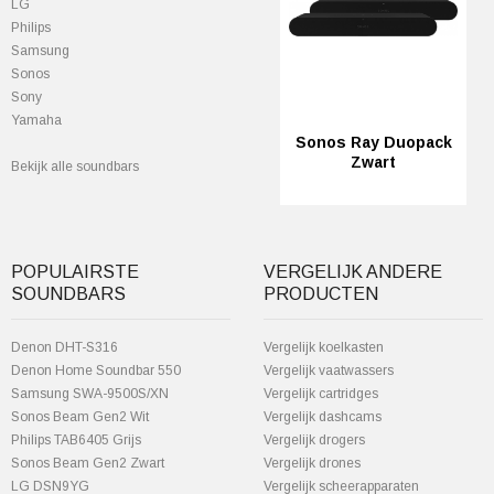
LG
Philips
Samsung
Sonos
Sony
Yamaha
Sonos Ray Duopack
Zwart
Bekijk alle soundbars
POPULAIRSTE
VERGELIJK ANDERE
SOUNDBARS
PRODUCTEN
Denon DHT-S316
Vergelijk koelkasten
Denon Home Soundbar 550
Vergelijk vaatwassers
Samsung SWA-9500S/XN
Vergelijk cartridges
Sonos Beam Gen2 Wit
Vergelijk dashcams
Philips TAB6405 Grijs
Vergelijk drogers
Sonos Beam Gen2 Zwart
Vergelijk drones
LG DSN9YG
Vergelijk scheerapparaten